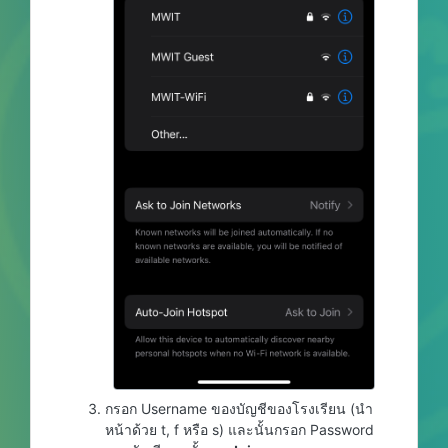
กรอก Username ของบัญชีของโรงเรียน (นำ
หน้าด้วย t, f หรือ s) และนั้นกรอก Password